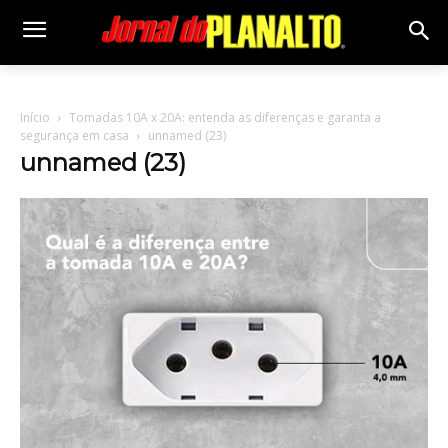
Início
Tomadas 10A x 20A: entenda as diferenças e garanta a
segurança em casa
unnamed (23)
unnamed (23)