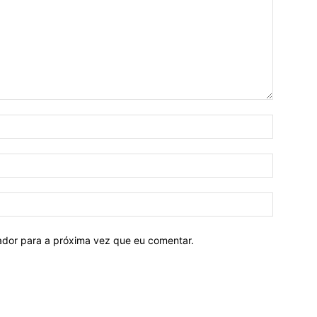
Nome:*
E-
mail:*
Site:
ador para a próxima vez que eu comentar.