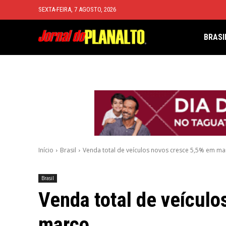
SEXTA-FEIRA, 7 AGOSTO, 2026
BRASI
Início
Brasil
Venda total de veículos novos cresce 5,5% em ma
Brasil
Venda total de veícul
março