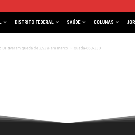
L
DISTRITO FEDERAL
SAÚDE
COLUNAS
JO
do DF tiveram queda de 3,93% em março
queda-660x330