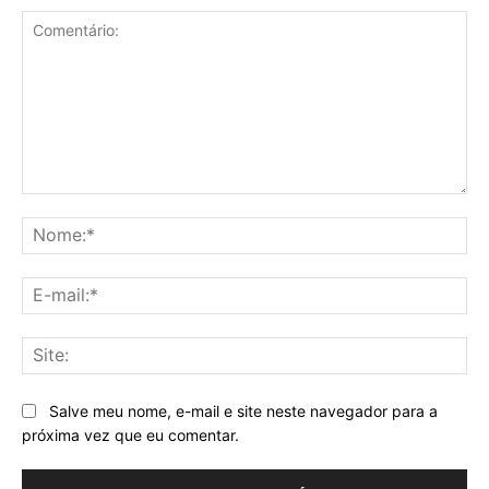
Comentário:
No
E-
mai
Sit
Salve meu nome, e-mail e site neste navegador para a
próxima vez que eu comentar.