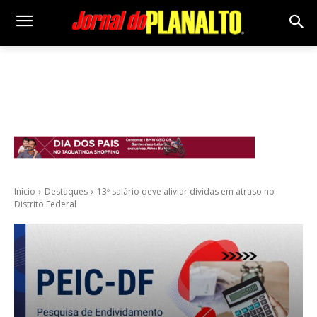
Início
Destaques
13º salário deve aliviar dívidas em atraso no
Distrito Federal