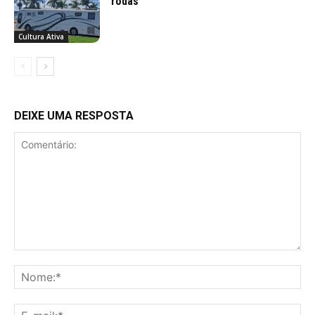
rodas
Cultura Ativa
DEIXE UMA RESPOSTA
Comentário:
No
E-