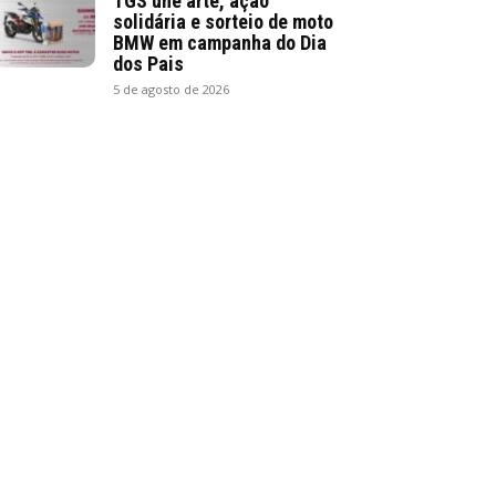
TGS une arte, ação
solidária e sorteio de moto
BMW em campanha do Dia
dos Pais
5 de agosto de 2026