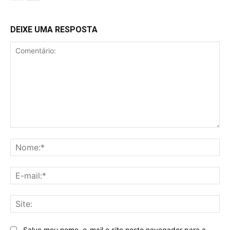
DEIXE UMA RESPOSTA
Comentário:
No
E-
mai
Sit
Salve meu nome, e-mail e site neste navegador para a