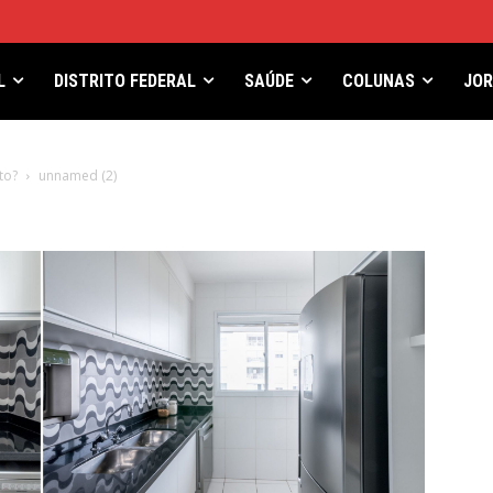
L
DISTRITO FEDERAL
SAÚDE
COLUNAS
JO
to?
unnamed (2)