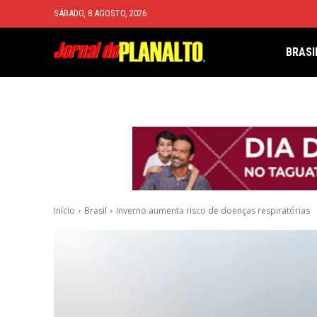
SÁBADO, 8 AGOSTO, 2026
BRASI
Início
Brasil
Inverno aumenta risco de doenças respiratórias