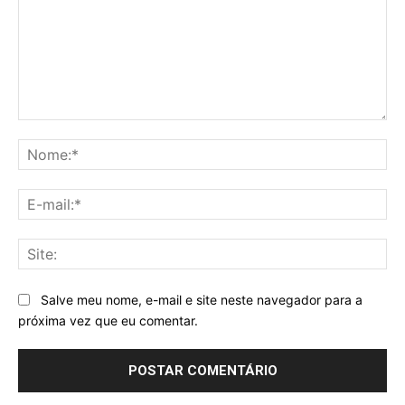
Comentário:
No
E-
mai
Sit
Salve meu nome, e-mail e site neste navegador para a
próxima vez que eu comentar.