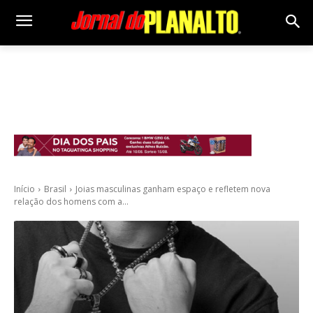
Início
Brasil
Joias masculinas ganham espaço e refletem nova
relação dos homens com a...