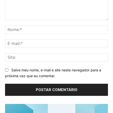
Comentário:
No
E-
mai
Sit
Salve meu nome, e-mail e site neste navegador para a
próxima vez que eu comentar.