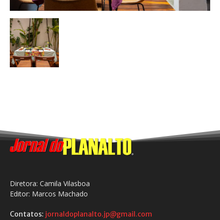
Diretora: Camila Vilasboa
Editor: Marcos Machado
Contatos:
jornaldoplanalto.jp@gmail.com