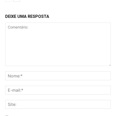
DEIXE UMA RESPOSTA
Comentário:
No
E-
mai
Sit