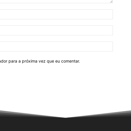
Nome:*
E-
mail:*
Site:
ador para a próxima vez que eu comentar.