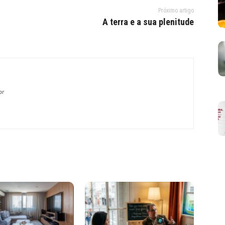
Próximo artigo
A terra e a sua plenitude
br