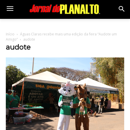
Início
Águas Claras recebe mais uma edição da feira “Audote um
Amigo”
audote
audote