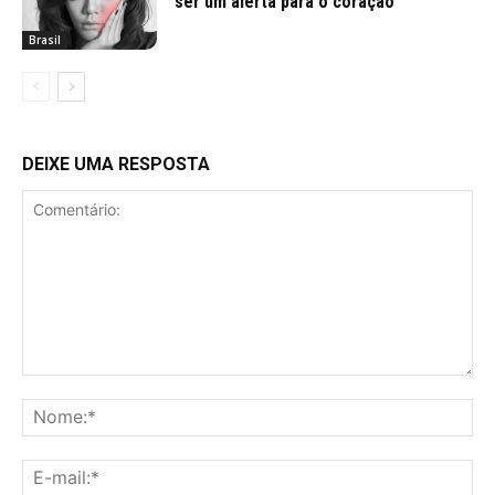
ser um alerta para o coração
Brasil
DEIXE UMA RESPOSTA
Comentário:
No
E-
mai