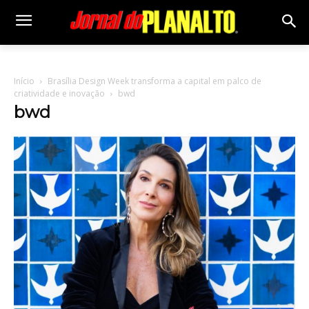
Início
Brasília Design Week transforma a capital em palco de
criatividade e inovação
bwd
bwd