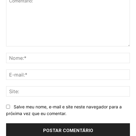
Comentário:
No
E-
mai
Sit
Salve meu nome, e-mail e site neste navegador para a
próxima vez que eu comentar.