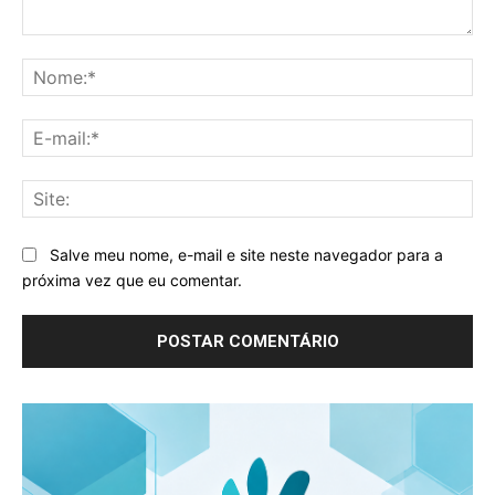
Comentário:
No
E-
mai
Sit
Salve meu nome, e-mail e site neste navegador para a
próxima vez que eu comentar.