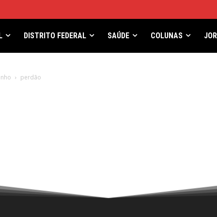
L
DISTRITO FEDERAL
SAÚDE
COLUNAS
JO
unho
perdão