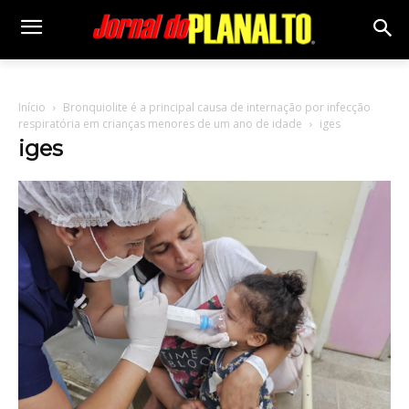
Início
Bronquiolite é a principal causa de internação por infecção
respiratória em crianças menores de um ano de idade
iges
iges