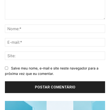
Comentário:
No
E-
mai
Sit
Salve meu nome, e-mail e site neste navegador para a
próxima vez que eu comentar.