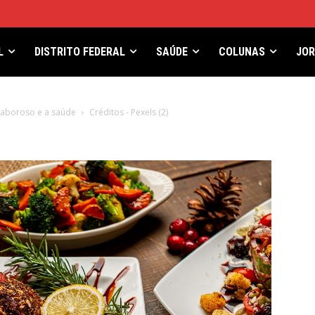
L
DISTRITO FEDERAL
SAÚDE
COLUNAS
JO
 saboroso e a saúde
Créditos - Pexels (2)
)