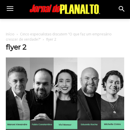
Início
Cinco especialistas discutem “O que faz um empresário
crescer de verdade?”
flyer 2
flyer 2