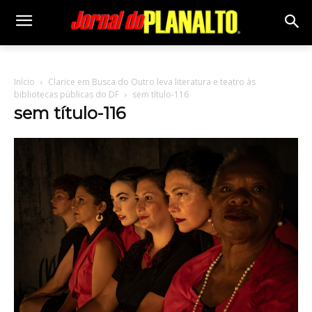
Início
Clarice em Busca do Outro leva literatura e teatro às
bibliotecas públicas do DF
sem título-116
sem título-116