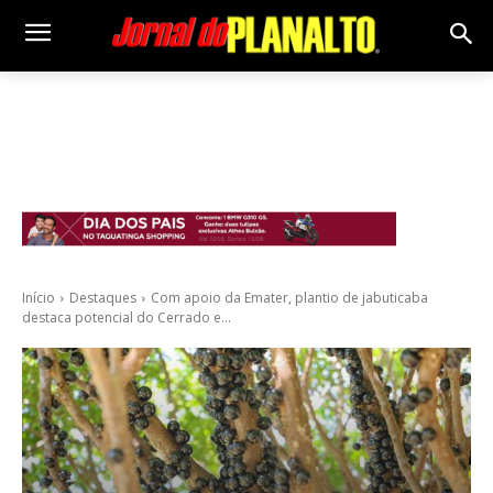
Início
Destaques
Com apoio da Emater, plantio de jabuticaba
destaca potencial do Cerrado e...