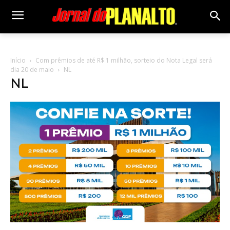
Início
Com prêmios de até R$ 1 milhão, sorteio do Nota Legal será
dia 20 de maio
NL
NL