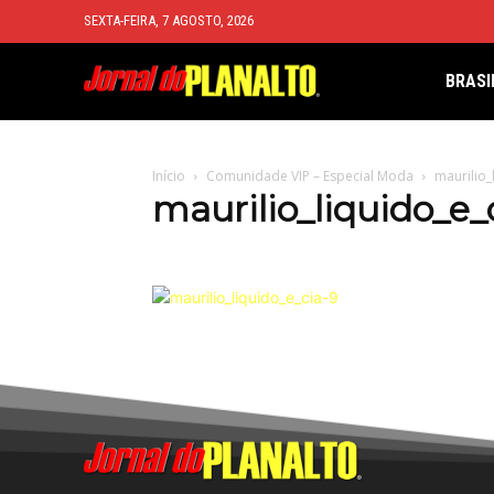
SEXTA-FEIRA, 7 AGOSTO, 2026
BRASI
Início
Comunidade VIP – Especial Moda
maurilio_
maurilio_liquido_e_