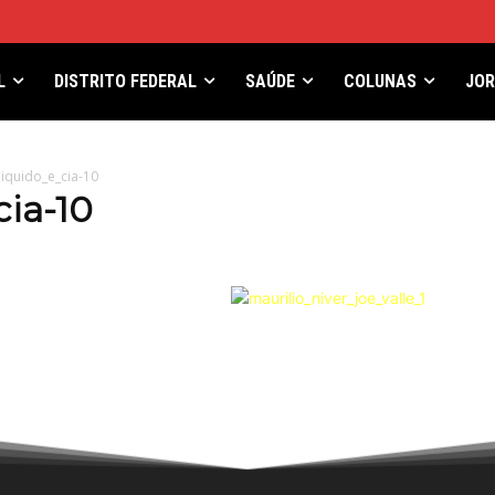
L
DISTRITO FEDERAL
SAÚDE
COLUNAS
JO
liquido_e_cia-10
cia-10