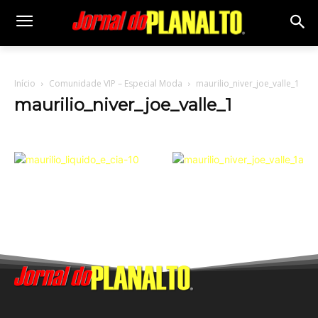
Início
Comunidade VIP – Especial Moda
maurilio_niver_joe_valle_1
maurilio_niver_joe_valle_1