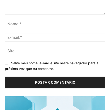
Comentário:
No
E-
mai
Sit
Salve meu nome, e-mail e site neste navegador para a
próxima vez que eu comentar.