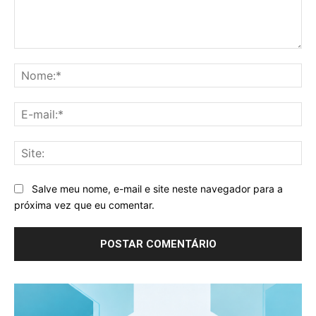
Comentário:
No
E-
mai
Sit
Salve meu nome, e-mail e site neste navegador para a
próxima vez que eu comentar.