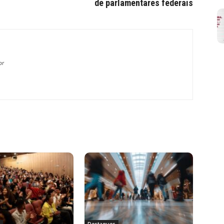
de parlamentares federais
br
a
Destaques