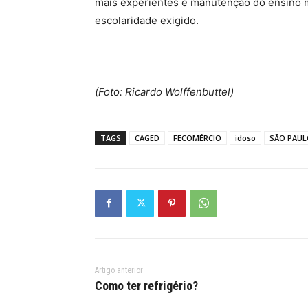
mais experientes e manutenção do ensino 
escolaridade exigido.
(Foto: Ricardo Wolffenbuttel)
TAGS
CAGED
FECOMÉRCIO
idoso
SÃO PAUL
Artigo anterior
Como ter refrigério?