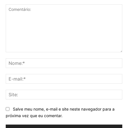
Comentário:
No
E-
mai
Sit
Salve meu nome, e-mail e site neste navegador para a
próxima vez que eu comentar.