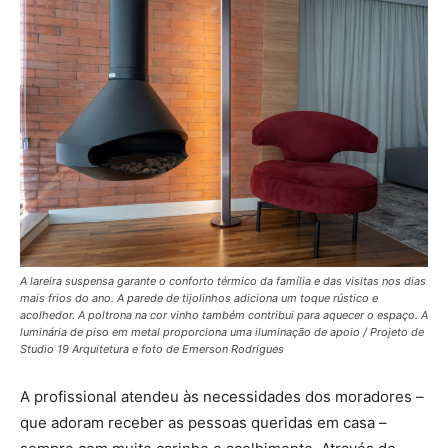
A lareira suspensa garante o conforto térmico da família e das visitas nos dias
mais frios do ano. A parede de tijolinhos adiciona um toque rústico e
acolhedor. A poltrona na cor vinho também contribui para aquecer o espaço. A
luminária de piso em metal proporciona uma iluminação de apoio / Projeto de
Studio 19 Arquitetura e foto de Emerson Rodrigues
A profissional atendeu às necessidades dos moradores –
que adoram receber as pessoas queridas em casa –