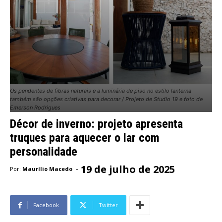
Os pendentes de fibras naturais e a luminária de piso no estilo lanterna
também são opções criativas para decorar / Projeto de Studio 19 e foto de
Emerson Rodrigues
Décor de inverno: projeto apresenta
truques para aquecer o lar com
personalidade
19 de julho de 2025
-
Por:
Maurílio Macedo
Facebook
Twitter