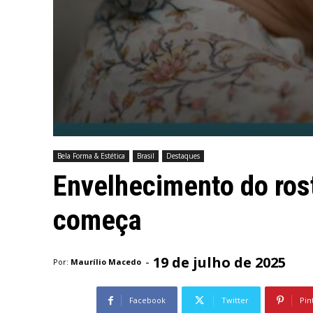
Bela Forma & Estética
Brasil
Destaques
Envelhecimento do ros
começa
19 de julho de 2025
-
Por:
Maurílio Macedo
Facebook
Twitter
Pin