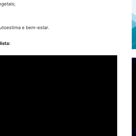
egetais;
autoestima e bem-estar.
ista: