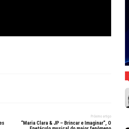
Próximo artigo
es
“Maria Clara & JP – Brincar e Imaginar”, O
Epetáculo musical do maior fenômeno