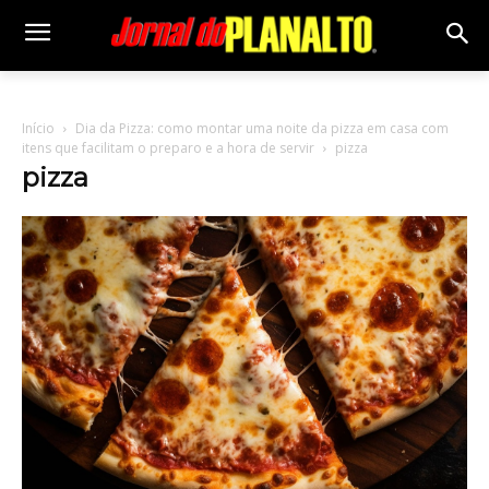
Início
Dia da Pizza: como montar uma noite da pizza em casa com
itens que facilitam o preparo e a hora de servir
pizza
pizza