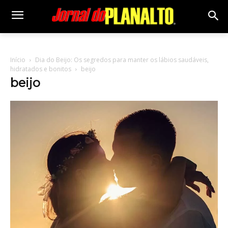
Início
Dia do Beijo: Os segredos para manter os lábios saudáveis,
hidratados e bonitos
beijo
beijo