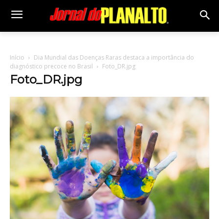
Início
Dia Mundial das Doenças Raras destaca a importância do
diagnóstico precoce no Brasil
Foto_DR.jpg
Foto_DR.jpg