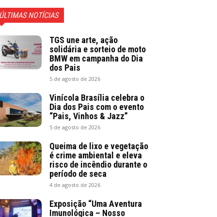
ÚLTIMAS NOTÍCIAS
TGS une arte, ação
solidária e sorteio de moto
BMW em campanha do Dia
dos Pais
5 de agosto de 2026
Vinícola Brasília celebra o
Dia dos Pais com o evento
“Pais, Vinhos & Jazz”
5 de agosto de 2026
Queima de lixo e vegetação
é crime ambiental e eleva
risco de incêndio durante o
período de seca
4 de agosto de 2026
Exposição “Uma Aventura
Imunológica – Nosso