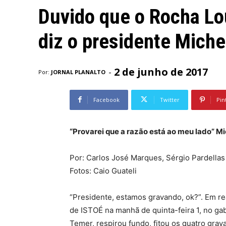
Duvido que o Rocha Lo
diz o presidente Mich
2 de junho de 2017
-
Por:
JORNAL PLANALTO
Facebook
Twitter
Pin
“Provarei que a razão está ao meu lado” M
Por: Carlos José Marques, Sérgio Pardell
Fotos: Caio Guateli
“Presidente, estamos gravando, ok?”. Em r
de ISTOÉ na manhã de quinta-feira 1, no gab
Temer, respirou fundo, fitou os quatro gra