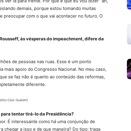
s ver lá para frente. Por que é que eu vou dizer “ah,
gislando demais, porque estou tomando muitas
e preocupar com o que vai acontecer no futuro. O
Rousseff, às vésperas do impeachment, difere da
lhões de pessoas nas ruas. Esse é um ponto
ia mais apoio do Congresso Nacional. No meu caso,
que se faz não é quanto ao conteúdo das reformas,
mpletamente diferente.
dito:Caio Guatelli)
para tentar tirá-lo da Presidência?
l supor. É interessante como há uma conjunção de
 chegar a isso e de que maneira? Do tipo: traga