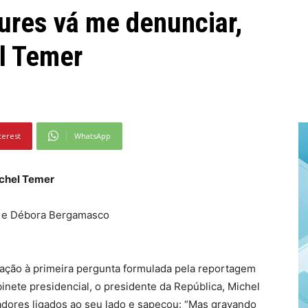
ures vá me denunciar,
el Temer
terest
WhatsApp
ichel Temer
as e Débora Bergamasco
eação à primeira pergunta formulada pela reportagem
inete presidencial, o presidente da República, Michel
vadores ligados ao seu lado e sapecou: “Mas gravando