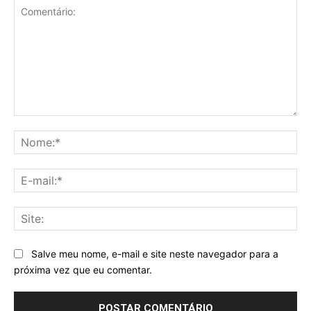
Comentário:
No
E-
mai
Sit
Salve meu nome, e-mail e site neste navegador para a
próxima vez que eu comentar.