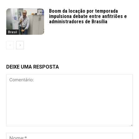
Boom da locação por temporada
impulsiona debate entre anfitriões e
administradores de Brasília
Brasil
DEIXE UMA RESPOSTA
Comentário:
No