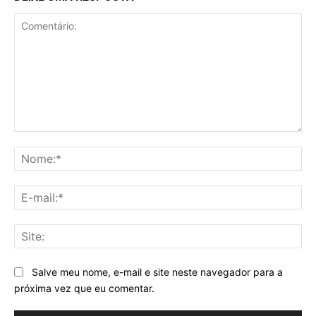
Comentário:
No
E-
mai
Sit
Salve meu nome, e-mail e site neste navegador para a
próxima vez que eu comentar.