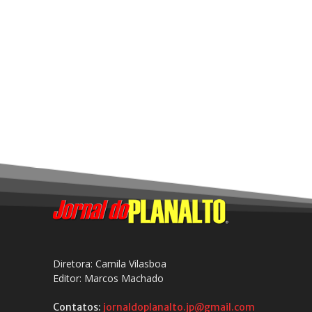
Diretora: Camila Vilasboa
Editor: Marcos Machado
Contatos:
jornaldoplanalto.jp@gmail.com