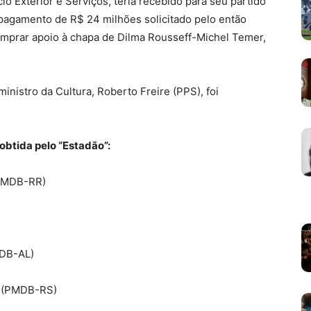
io Exterior e Serviços, teria recebido para seu partido
 pagamento de R$ 24 milhões solicitado pelo então
mprar apoio à chapa de Dilma Rousseff-Michel Temer,
inistro da Cultura, Roberto Freire (PPS), foi
 obtida pelo “Estadão”:
(PMDB-RR)
MDB-AL)
ha (PMDB-RS)