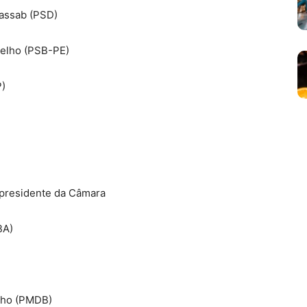
Kassab (PSD)
oelho (PSB-PE)
P)
presidente da Câmara
BA)
lho (PMDB)