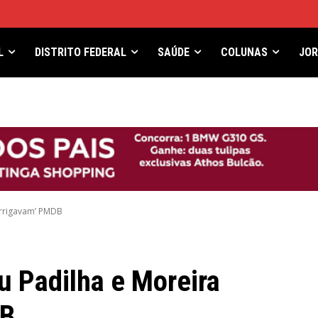
L
DISTRITO FEDERAL
SAÚDE
COLUNAS
JO
‘irrigavam’ PMDB
eu Padilha e Moreira
DB