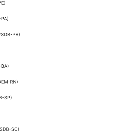
PE)
-PA)
(PSDB-PB)
-BA)
(DEM-RN)
DB-SP)
)
(PSDB-SC)