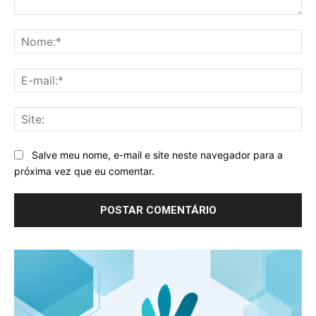
Comentário:
No
E-
mai
Sit
Salve meu nome, e-mail e site neste navegador para a
próxima vez que eu comentar.