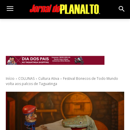
Início
COLUNAS
Cultura Ativa
Festival Bonecos de Todo Mundo
volta aos palcos de Taguatinga