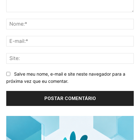
Comentário:
No
E-
mai
Sit
Salve meu nome, e-mail e site neste navegador para a
próxima vez que eu comentar.