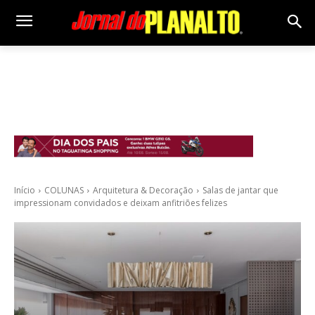
Início
COLUNAS
Arquitetura & Decoração
Salas de jantar que
impressionam convidados e deixam anfitriões felizes