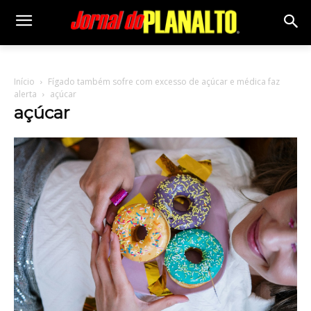
Início
Fígado também sofre com excesso de açúcar e médica faz
alerta
açúcar
açúcar