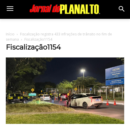
Início
Fiscalização registra 433 infrações de trânsito no fim de
semana
Fiscalização1154
Fiscalização1154