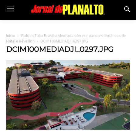
Início
Golden Tulip Brasília Alvorada oferece pacotes temáticos de
Natal e Réveillon
DCIM100MEDIADJI_0297.JPG
DCIM100MEDIADJI_0297.JPG