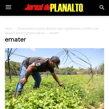
Início
Governadora assina decreto que regulamenta a Política de
Boas Práticas Agropecuárias
emater
emater